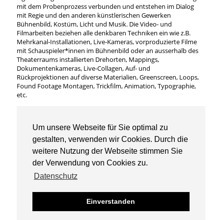
mit dem Probenprozess verbunden und entstehen im Dialog
mit Regie und den anderen künstlerischen Gewerken
Bühnenbild, Kostüm, Licht und Musik. Die Video- und
Filmarbeiten beziehen alle denkbaren Techniken ein wie z.B.
Mehrkanal-Installationen, Live-Kameras, vorproduzierte Filme
mit Schauspieler*innen im Bühnenbild oder an ausserhalb des
Theaterraums installierten Drehorten, Mappings,
Dokumentenkameras, Live-Collagen, Auf- und
Rückprojektionen auf diverse Materialien, Greenscreen, Loops,
Found Footage Montagen, Trickfilm, Animation, Typographie,
etc.
Wir erarbeiten in dem Workshops Szenen für den Einsatz von
Live-Kameras, Mikrofonen, Lautsprechern und Beamern und
Um unsere Webseite für Sie optimal zu
realisieren Auf- und Rückprojektionen auf unterschiedliche
Materialien.
gestalten, verwenden wir Cookies. Durch die
weitere Nutzung der Webseite stimmen Sie
der Verwendung von Cookies zu.
Datenschutz
Universität der Künste Berlin
© Gestaltung des bewegten Bildes 2026
Einverstanden