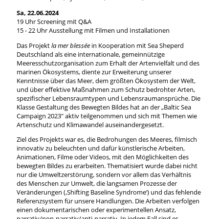
Sa, 22.06.2024
19 Uhr Screening mit Q&A
15 - 22 Uhr Ausstellung mit Filmen und Installationen
Das Projekt
la mer blessée
in Kooperation mit Sea Sheperd
Deutschland als eine internationale, gemeinnützige
Meeresschutzorganisation zum Erhalt der Artenvielfalt und des
marinen Ökosystems, diente zur Erweiterung unserer
Kenntnisse über das Meer, dem größten Ökosystem der Welt,
und über effektive Maßnahmen zum Schutz bedrohter Arten,
spezifischer Lebensraumtypen und Lebensraumansprüche. Die
Klasse Gestaltung des Bewegten Bildes hat an der „Baltic Sea
Campaign 2023" aktiv teilgenommen und sich mit Themen wie
Artenschutz und Klimawandel auseinandergesetzt.
Ziel des Projekts war es, die Bedrohungen des Meeres, filmisch
innovativ zu beleuchten und dafür künstlerische Arbeiten,
Animationen, Filme oder Videos, mit den Möglichkeiten des
bewegten Bildes zu erarbeiten. Thematisiert wurde dabei nicht
nur die Umweltzerstörung, sondern vor allem das Verhältnis
des Menschen zur Umwelt, die langsamen Prozesse der
Veränderungen (‚Shifting Baseline Syndrome‘) und das fehlende
Referenzsystem für unsere Handlungen. Die Arbeiten verfolgen
einen dokumentarischen oder experimentellen Ansatz,
narrativ/non-narrativ/anti-narrativ. In jedem Fall sind es