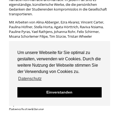
eigenständige, künstlerische Werke, die die persönlichen
Gedanken der Studierenden kompromisslos in die Gesellschaft
transportieren.
Mit Arbeiten von Alina Abberger, Ezra Alvarez, Vincent Carter,
Paulina Höfner, Stella Horta, Agata Hörttrich, Raviva Nsiama,
Pauline Pyras, Yael Rathjens, Johanna Rohr, Felix Schirmer,
Moana Schorlemer Filipe, Tim Stürze, Tristan Wheeler
Klasse Gestaltung des bewegten Bildes, 2023
Prof. Kathi Kæppel, Manja Ebert
Um unsere Webseite für Sie optimal zu
zu den Semesterprojekten SoSe2023
gestalten, verwenden wir Cookies. Durch die
weitere Nutzung der Webseite stimmen Sie
der Verwendung von Cookies zu.
Datenschutz
Universität der Künste Berlin
© Gestaltung des bewegten Bildes 2026
Einverstanden
Impressum
Datenschutzerklärung