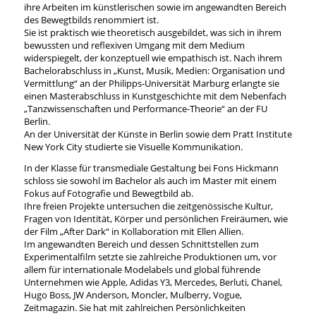
ihre Arbeiten im künstlerischen sowie im angewandten Bereich
des Bewegtbilds renommiert ist.
Sie ist praktisch wie theoretisch ausgebildet, was sich in ihrem
bewussten und reflexiven Umgang mit dem Medium
widerspiegelt, der konzeptuell wie empathisch ist. Nach ihrem
Bachelorabschluss in „Kunst, Musik, Medien: Organisation und
Vermittlung“ an der Philipps-Universität Marburg erlangte sie
einen Masterabschluss in Kunstgeschichte mit dem Nebenfach
„Tanzwissenschaften und Performance-Theorie“ an der FU
Berlin.
An der Universität der Künste in Berlin sowie dem Pratt Institute
New York City studierte sie Visuelle Kommunikation.
In der Klasse für transmediale Gestaltung bei Fons Hickmann
schloss sie sowohl im Bachelor als auch im Master mit einem
Fokus auf Fotografie und Bewegtbild ab.
Ihre freien Projekte untersuchen die zeitgenössische Kultur,
Fragen von Identität, Körper und persönlichen Freiräumen, wie
der Film „After Dark“ in Kollaboration mit Ellen Allien.
Im angewandten Bereich und dessen Schnittstellen zum
Experimentalfilm setzte sie zahlreiche Produktionen um, vor
allem für internationale Modelabels und global führende
Unternehmen wie Apple, Adidas Y3, Mercedes, Berluti, Chanel,
Hugo Boss, JW Anderson, Moncler, Mulberry, Vogue,
Zeitmagazin. Sie hat mit zahlreichen Persönlichkeiten