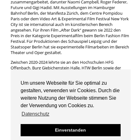
zusammengarbeitet, darunter Naomi Campbell, Roger Federer,
Future und Gigi Hadid. Mit Ausstellungen im Hamburger
Bahnhof Berlin, der Manifesta Zürich, dem Centre Pompidou
Paris oder dem Video Art & Experimental Film Festival New York
City ist sie international auch im künstlerischen Bereich
angesehen. Für ihren Film „After Dark“ gewann sie 2022 den
Preis in der Kategorie Experimentalfilm beim Berlin Fashion Film
Festival. Für Produktionen des Schauspiel Leipzig und der
Staatsoper Berlin hat sie experimentelle Filmarbeiten im Bereich
Theater und Oper gestaltet.
Zwischen 2020-2024 lehrte sie an den Hochschulen HFG
Offenbach, Burg Giebichenstein Halle, HTW Berlin sowie der
UDK Berlin. Seit Oktober 2024 ist sie Gastprofessorin für
Gestaltung des bewegten Bildes an der Universität der Künste
Um unsere Webseite für Sie optimal zu
Berlin.
gestalten, verwenden wir Cookies. Durch die
weitere Nutzung der Webseite stimmen Sie
der Verwendung von Cookies zu.
Datenschutz
Universität der Künste Berlin
© Gestaltung des bewegten Bildes 2026
Einverstanden