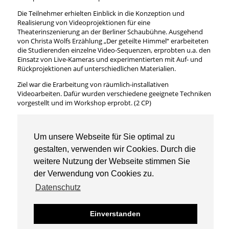
Die Teilnehmer erhielten Einblick in die Konzeption und
Realisierung von Videoprojektionen für eine
Theaterinszenierung an der Berliner Schaubühne. Ausgehend
von Christa Wolfs Erzählung „Der geteilte Himmel“ erarbeiteten
die Studierenden einzelne Video-Sequenzen, erprobten u.a. den
Einsatz von Live-Kameras und experimentierten mit Auf- und
Rückprojektionen auf unterschiedlichen Materialien.
Ziel war die Erarbeitung von räumlich-installativen
Videoarbeiten. Dafür wurden verschiedene geeignete Techniken
vorgestellt und im Workshop erprobt. (2 CP)
Teilnahme-Voraussetzungen: Für Studierende der Studiengänge
KuM und VK ab dem 3. Semester. Grundkenntnisse und
praktische Erfahrungen im Bereich der Film- und
Um unsere Webseite für Sie optimal zu
Videoproduktion waren erforderlich.
gestalten, verwenden wir Cookies. Durch die
weitere Nutzung der Webseite stimmen Sie
der Verwendung von Cookies zu.
Datenschutz
Universität der Künste Berlin
© Gestaltung des bewegten Bildes 2026
Einverstanden