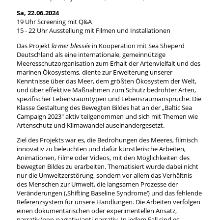
Sa, 22.06.2024
19 Uhr Screening mit Q&A
15 - 22 Uhr Ausstellung mit Filmen und Installationen
Das Projekt
la mer blessée
in Kooperation mit Sea Sheperd
Deutschland als eine internationale, gemeinnützige
Meeresschutzorganisation zum Erhalt der Artenvielfalt und des
marinen Ökosystems, diente zur Erweiterung unserer
Kenntnisse über das Meer, dem größten Ökosystem der Welt,
und über effektive Maßnahmen zum Schutz bedrohter Arten,
spezifischer Lebensraumtypen und Lebensraumansprüche. Die
Klasse Gestaltung des Bewegten Bildes hat an der „Baltic Sea
Campaign 2023" aktiv teilgenommen und sich mit Themen wie
Artenschutz und Klimawandel auseinandergesetzt.
Ziel des Projekts war es, die Bedrohungen des Meeres, filmisch
innovativ zu beleuchten und dafür künstlerische Arbeiten,
Animationen, Filme oder Videos, mit den Möglichkeiten des
bewegten Bildes zu erarbeiten. Thematisiert wurde dabei nicht
nur die Umweltzerstörung, sondern vor allem das Verhältnis
des Menschen zur Umwelt, die langsamen Prozesse der
Veränderungen (‚Shifting Baseline Syndrome‘) und das fehlende
Referenzsystem für unsere Handlungen. Die Arbeiten verfolgen
einen dokumentarischen oder experimentellen Ansatz,
narrativ/non-narrativ/anti-narrativ. In jedem Fall sind es