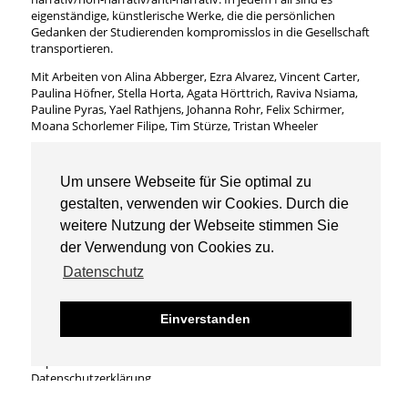
eigenständige, künstlerische Werke, die die persönlichen
Gedanken der Studierenden kompromisslos in die Gesellschaft
transportieren.
Mit Arbeiten von Alina Abberger, Ezra Alvarez, Vincent Carter,
Paulina Höfner, Stella Horta, Agata Hörttrich, Raviva Nsiama,
Pauline Pyras, Yael Rathjens, Johanna Rohr, Felix Schirmer,
Moana Schorlemer Filipe, Tim Stürze, Tristan Wheeler
Klasse Gestaltung des bewegten Bildes, 2023
Prof. Kathi Kæppel, Manja Ebert
Um unsere Webseite für Sie optimal zu
zu den Semesterprojekten SoSe2023
gestalten, verwenden wir Cookies. Durch die
weitere Nutzung der Webseite stimmen Sie
der Verwendung von Cookies zu.
Datenschutz
Universität der Künste Berlin
© Gestaltung des bewegten Bildes 2026
Einverstanden
Impressum
Datenschutzerklärung